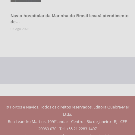
Navio hospitalar da Marinha do Brasil levará atendimento
de…
03 Ago 2026
© Portos e Navios. Todos os direitos reservados. Editora Quebra-Mar
Ltda.
Rua Leandro Martins, 10/6º andar - Centro - Rio de Janeiro - RJ - CEP
20080-070 - Tel. +55 21 2283-1407