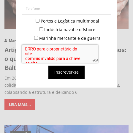
Portos e Logística multimodal
Indústria naval e offshore
Marinha mercante e de guerra
Marcos Franco
10/09/2024 - 18:30
Artigo - Transferência de riscos marítimos:
o que aprendemos com o acidente de
Baltimore?
Inscrever-se
Em 26 de março de 2024, o navio porta-contêineres
Dali
colidiu com a ponte Francis Scott Key, em Baltimore (EUA),
colapsando a estrutura e deixando 6
LEIA MAIS...