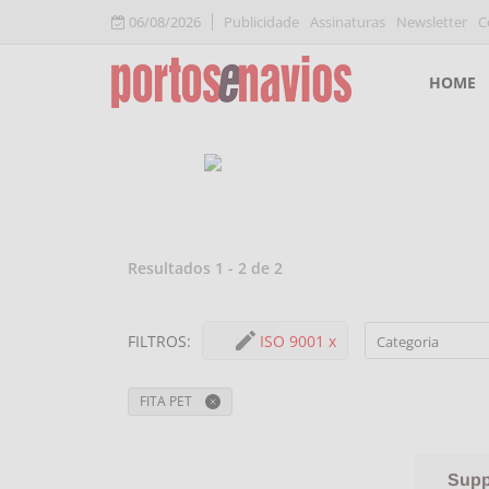
06/08/2026
Publicidade
Assinaturas
Newsletter
C
HOME
Resultados
1
-
2
de
2
ISO 9001
x
FILTROS
:
Categoria
FITA PET
Supp