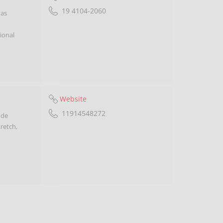
19 4104-2060
vas
ional
Website
11914548272
 de
tretch,