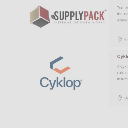
Temos 
indust
Atende
Ri
Cykl
A Cykl
caixas
insum
D