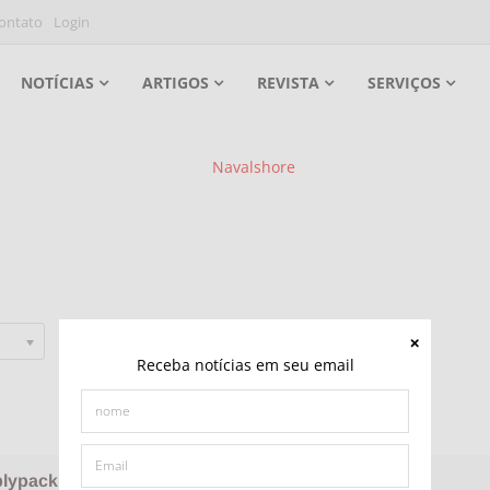
ontato
Login
NOTÍCIAS
ARTIGOS
REVISTA
SERVIÇOS
Selecionar tipo
Receba notícias em seu email
lypack Ind. Com. de Embalagens Ltda.