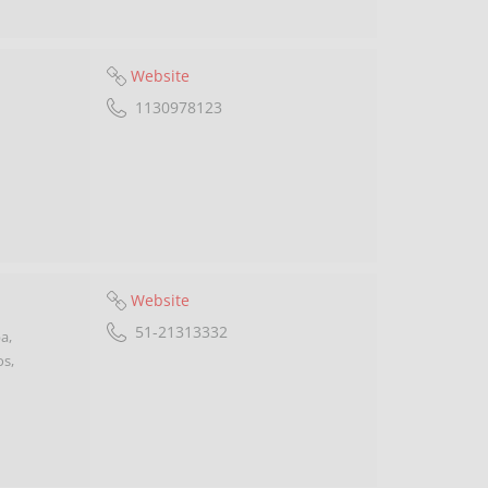
Website
1130978123
Website
51-21313332
a,
os,