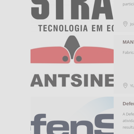
partic
Jo
MAN
Fabric
Y
Defe
A Defe
ativid
result