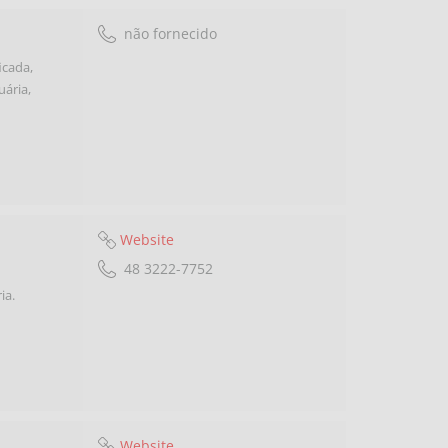
não fornecido
icada,
uária,
Website
48 3222-7752
ia.
Website