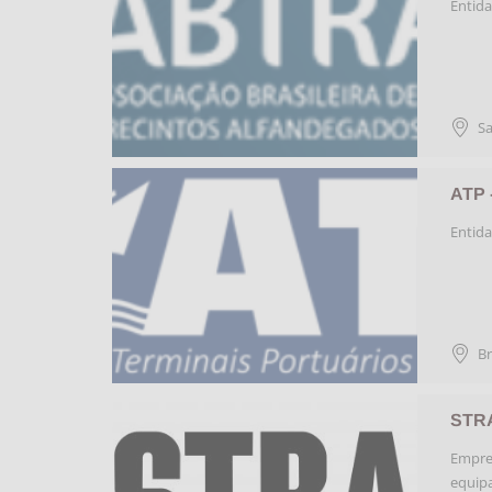
Entida
S
ATP 
Entida
Br
STR
Empres
equipa