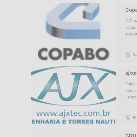
Copa
A Copa
capaz 
execu
Sa
ajxte
Engenh
licenc
Fabric
F
GRU