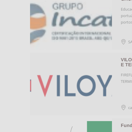
Educaç
portuá
portos
S
VIL
E TE
FIREF
TERMI
ca
Fund