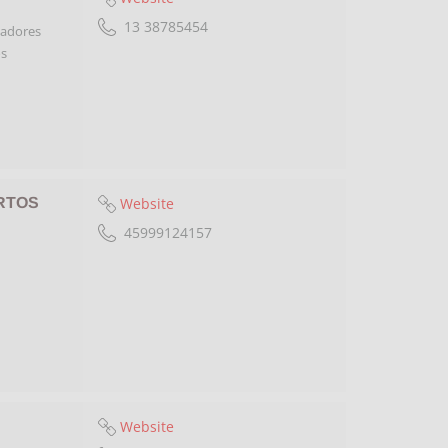
13 38785454
hadores
os
Website
RTOS
45999124157
Website