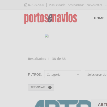
07/08/2026
Publicidade
Assinaturas
Newsletter
C
HOME
Resultados
1
-
38
de
38
FILTROS
:
Categoria
Selecionar ti
TERMINAIS
ABTP