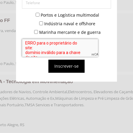
o Paulo
,
São Paulo
Portos e Logística multimodal
o FF
Indústria naval e offshore
a, venda e locação de equipamentos
Marinha mercante e de guerra
o Paulo
,
São Paulo
Inscrever-se
 - Tecnologia em Movimentação
adores de Navios, Controle Ambiental,Eletrocentros, Elevadores de Caçamb
ações Elétricas, Automação e Ex,Máquinas de Limpeza e Pré Limpeza de Grã
ais Portuário,TMSA Services e Transportadores.
rto Alegre
,
RS