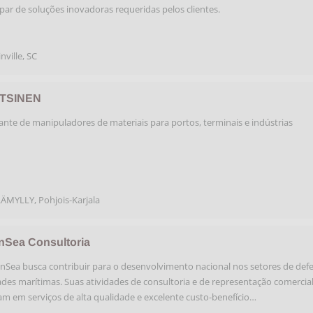
ipar de soluções inovadoras requeridas pelos clientes.
inville
,
SC
TSINEN
ante de manipuladores de materiais para portos, terminais e indústrias
LÄMYLLY
,
Pohjois-Karjala
nSea Consultoria
nSea busca contribuir para o desenvolvimento nacional nos setores de defe
ades marítimas. Suas atividades de consultoria e de representação comercia
am em serviços de alta qualidade e excelente custo-benefício…