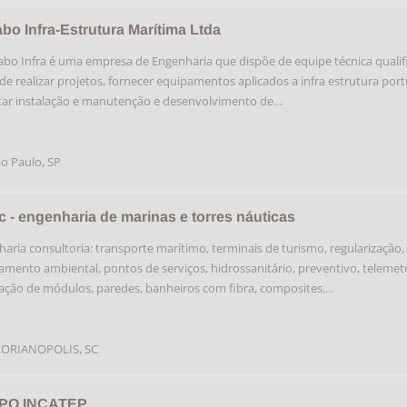
bo Infra-Estrutura Marítima Ltda
bo Infra é uma empresa de Engenharia que dispõe de equipe técnica qualif
de realizar projetos, fornecer equipamentos aplicados a infra estrutura port
tar instalação e manutenção e desenvolvimento de…
o Paulo
,
SP
c - engenharia de marinas e torres náuticas
aria consultoria: transporte marítimo, terminais de turismo, regularização,
iamento ambiental, pontos de serviços, hidrossanitário, preventivo, telemetr
ação de módulos, paredes, banheiros com fibra, composites,…
LORIANOPOLIS
,
SC
PO INCATEP