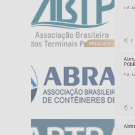
Entida
Ri
Destacado
Abra
Públ
Entida
Ri
Abtr