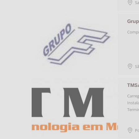
Sa
Grup
Compr
Sã
TMSA
Carreg
Instal
Termin
Po