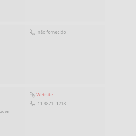
não fornecido
Website
11 3871 -1218
ias em