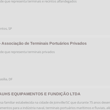
de que representa terminais e recintos alfandegados
antos
,
SP
- Associação de Terminais Portuários Privados
de que representa terminais privados
asília
,
DF
AUHS EQUIPAMENTOS E FUNDIÇÃO LTDA
a familiar estabelecida na cidade de Joinville/SC que durante 75 anos dese
mentos para a indústria naval, terminais portuários marítimos e fluviais, a