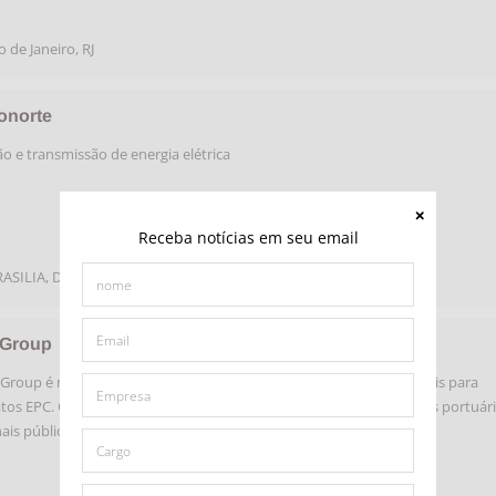
o de Janeiro
,
RJ
ronorte
o e transmissão de energia elétrica
Receba notícias em seu email
ASILIA
,
DF
Group
Group é referência na integração de soluções logísticas multimodais para
tos EPC. Oferecemos soluções logísticas completas para operações portuár
ais públicos e privados, movimentações em estaleiros,…