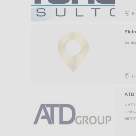
Ri
Elet
Geraçã
BR
ATD 
A ATD 
contra
termin