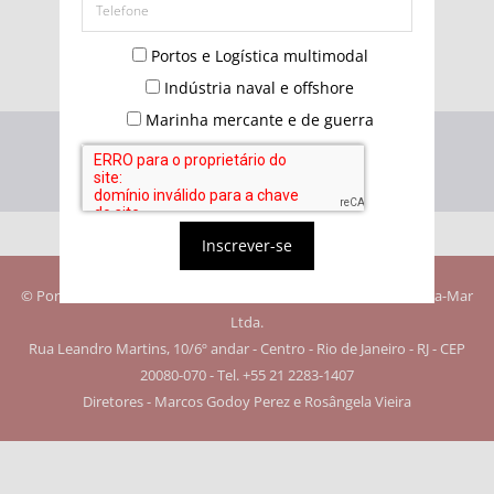
Não possui uma conta?
Portos e Logística multimodal
Indústria naval e offshore
Marinha mercante e de guerra
Inscrever-se
© Portos e Navios. Todos os direitos reservados. Editora Quebra-Mar
Ltda.
Rua Leandro Martins, 10/6º andar - Centro - Rio de Janeiro - RJ - CEP
20080-070 - Tel. +55 21 2283-1407
Diretores - Marcos Godoy Perez e Rosângela Vieira