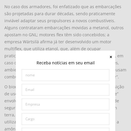
No caso dos armadores, foi enfatizado que as embarcações
são projetadas para durar décadas, sendo praticamente
inviável adaptar seus propulsores a novos combustíveis.
Alguns contrataram embarcações movidas a metanol, outros
apostam no GNL; motores flex têm sido concebidos; a
empresa Wärtsilä afirma já ter desenvolvido um motor
multiflex, que utiliza etanol, que, além de ocupar
praticamente o mesmo volume dos tanques de “bunker”, em
Receba notícias em seu email
caso de vazamentos no mar, são bem menos impactantes,
ambientalmente. Porém, cerca de 98% dos navios ainda usam
combustíveis fósseis convencionais, sobretudo o “bunker”.
O biocombustível emerge como uma alternativa de transição
de uso mais amplo, enquanto o uso de hidrogênio “verde”
envolve reservatórios maiores e demanda por sistemas de
segurança importantes, tanto nas embarcações como em
terra, tais são os riscos envolvidos no abastecimento e
utilização desse combustível. Não é muito diferente com a
amônia.