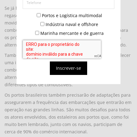
Se já há quem faça alarmismo com unidades de
Portos e Logística multimodal
regaseificação de GNL, armazenar e abastecer 65 navios
movidos a hidrogênio seria o apocalipse. Investir em
Indústria naval e offshore
combustíveis de transição parece ser a melhor solução para
Marinha mercante e de guerra
os próximos anos, e os motores multiflex devem ser uma
alternativa para novas embarcações nesse mesmo período.
Também foi ressaltado que também será preciso estabelecer
uma infraestrutura global de abastecimento com esses
Inscrever-se
combustíveis, sendo que alguns portos já dispõem de
alternativas para atender embarcações que utilizam
diferentes tipos de combustíveis.
Os portos brasileiros também precisarão de adaptações para
assegurarem a frequência das embarcações que entrarão em
operação nas grandes linhas. São muitos desafios para todos
os atores envolvidos, dos estaleiros aos portos que, como foi
muito bem lembrado, junto com os navios, participam de
cerca de 90% do comércio internacional.