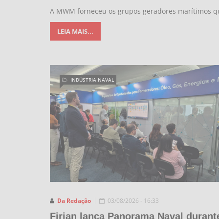
A MWM forneceu os grupos geradores marítimos q
LEIA MAIS...
INDÚSTRIA NAVAL
Da Redação
03/08/2026 - 16:33
Firjan lança Panorama Naval durant