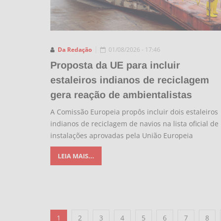
Da Redação
01/08/2026 - 17:46
Proposta da UE para incluir
estaleiros indianos de reciclagem
gera reação de ambientalistas
A Comissão Europeia propôs incluir dois estaleiros
indianos de reciclagem de navios na lista oficial de
instalações aprovadas pela União Europeia
LEIA MAIS...
1
2
3
4
5
6
7
8