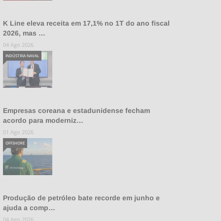
K Line eleva receita em 17,1% no 1T do ano fiscal
2026, mas …
04 Ago 2026
INDÚSTRIA NAVAL
Empresas coreana e estadunidense fecham
acordo para moderniz…
01 Ago 2026
OFFSHORE
Produção de petróleo bate recorde em junho e
ajuda a comp…
04 Ago 2026