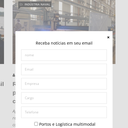
INDÚSTRIA NAVAL
Receba notícias em seu email
Danilo Oliveira
03/08/2026 - 22:09
il
Reforma Tributária: Indústria atua
para manter regimes que equilibram
competitividade brasileira
Agentes setoriais sugeriram ajustes técnicos na
regulamentação em curso para preservar dispositivos
Portos e Logística multimodal
como Renaval e Drawback-Embarcação, conforme