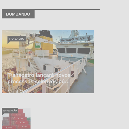
BOMBANDO
TRABALHO
Transpetro lançará novos
processos seletivos pú…
31 Jul 2026
NAVEGAÇÃO