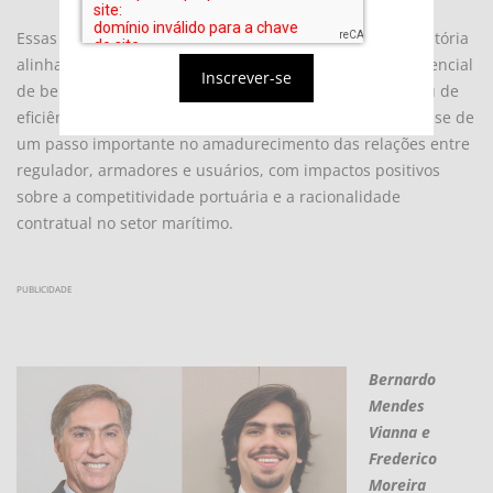
Essas mudanças, além de refletirem uma postura regulatória
alinhada às melhores práticas internacionais, têm o potencial
Inscrever-se
de beneficiar diretamente os usuários e de elevar o grau de
eficiência logística do comércio exterior brasileiro. Trata-se de
um passo importante no amadurecimento das relações entre
regulador, armadores e usuários, com impactos positivos
sobre a competitividade portuária e a racionalidade
contratual no setor marítimo.
PUBLICIDADE
Bernardo
Mendes
Vianna e
Frederico
Moreira