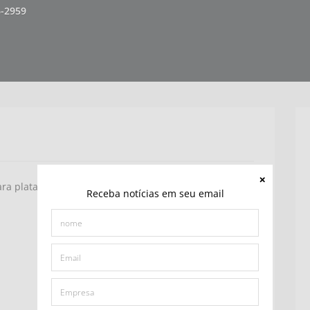
6-2959
a plataformas maritimas projetos para industria
Receba notícias em seu email