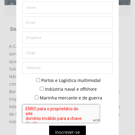
Detalhes da empresa
A CAPAZ INSPEÇÕES é uma empresa prestadora de
serviços que atua na área de controle e garantia da
qualidade,Qualificações de Documentos de
Soldagens,Inspeção de Fabricação/Montagem.Ensaios
Não Destrutivos,Radiografia Industrial,P.M.I,Ultrassom
Portos e Logística multimodal
convencional e automatizado,
Indústria naval e offshore
Boroscopia/Videoscopia,LP/PM,Inspeção Solda N1 e N2,
Marinha mercante e de guerra
Inspeção Pintura, Controle Dimensional. Serviços de
Adequação de Equipamentos à Norma NR13 e Paradas
de Manutenção. Atuação nos mais diversos segmentos
industriais.
Inscrever-se