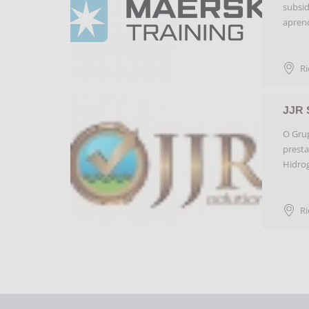
subsid
aprend
Ri
JJR 
O Grup
presta
Hidrog
Ri