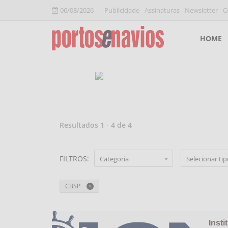
06/08/2026
Publicidade
Assinaturas
Newsletter
C
HOME
Resultados
1
-
4
de
4
FILTROS
:
Categoria
Selecionar ti
CBSP
Insti