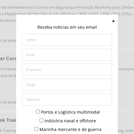
 de Treinamentos e Cursos em Segurança e Proteção Marítima para, Embar
 e Plataformas de Petróleo & Gás Offshore. CBSP, HUET, CERR, CESS, CPSO, 
 muito mais.
Receba notícias em seu email
o de Janeiro
,
RJ
ter Cursos
 e treinamentos de segurança marítima e offshore para indivíduos e empre
ique-se já e não perca um embarque.
o de Janeiro
,
RJ
Portos e Logística multimodal
k Training Brasil
Indústria naval e offshore
Marinha mercante e de guerra
 Training Brasil é uma empresa subsidiária do Grupo Maersk Training, uma