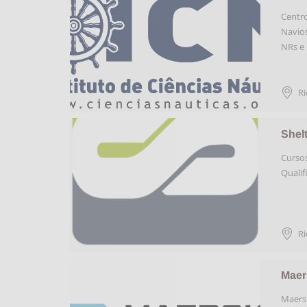
Centro
Navios
NRs e
Ri
Shel
Cursos
Qualif
Ri
Maers
Maersk