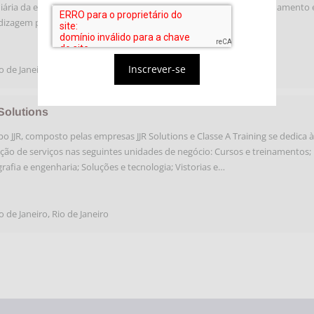
iária da empresa A.P. Moller - Maersk, que oferece serviços de treinamento 
izagem para as indústrias marítimas, petrolíferas e aeólicas.
Inscrever-se
o de Janeiro
,
RJ
Solutions
o JJR, composto pelas empresas JJR Solutions e Classe A Training se dedica à
ção de serviços nas seguintes unidades de negócio: Cursos e treinamentos;
rafia e engenharia; Soluções e tecnologia; Vistorias e…
o de Janeiro
,
Rio de Janeiro