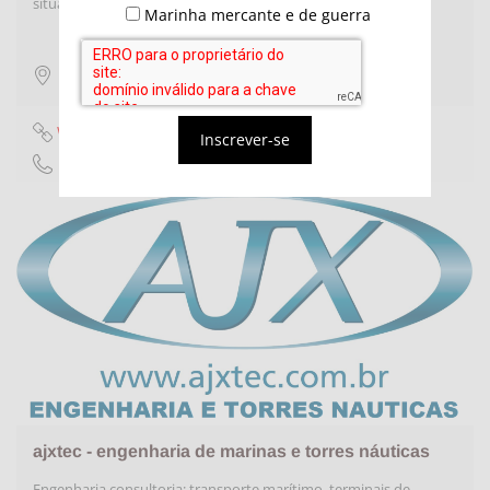
situações que possam causar impacto ao meio-ambiente.
Marinha mercante e de guerra
Rio de Janeiro
,
Rio de Janeiro
Website
Inscrever-se
(21) 2599 - 9759
ajxtec - engenharia de marinas e torres náuticas
Engenharia consultoria: transporte marítimo, terminais de