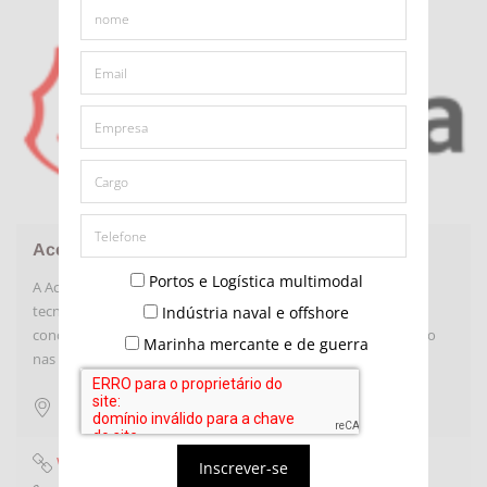
Acciona Infraestrutura
Portos e Logística multimodal
A Acciona trouxe para o Brasil o Equipamento Kugira, uma
tecnologia inovadora para montagem de infraestrutura em
Indústria naval e offshore
concreto, sendo a primeira vez que esse equipamento é usado
Marinha mercante e de guerra
nas Américas.
São Paulo
,
SP
Website
Inscrever-se