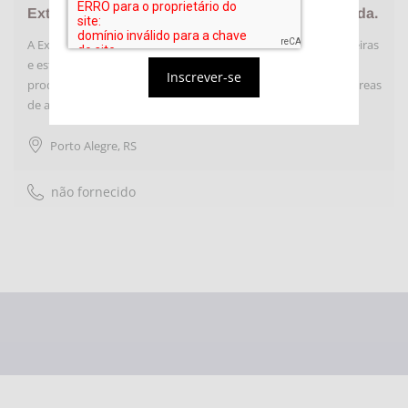
Exteriorize Consultoria em Comércio Exterior Ltda.
A Exteriorize gera e facilita os negócios entre empresas brasileiras
e estrangeiras. Exportação, importação, investimentos
Inscrever-se
produtivos, internacionalização e capacitação são as nossas áreas
de atuação.
Porto Alegre
,
RS
não fornecido