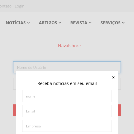
ontato
Login
NOTÍCIAS
ARTIGOS
REVISTA
SERVIÇOS
Receba notícias em seu email
Lembrar-me
ACESSAR
Esqueceu sua senha?
Esqueceu seu usuário?