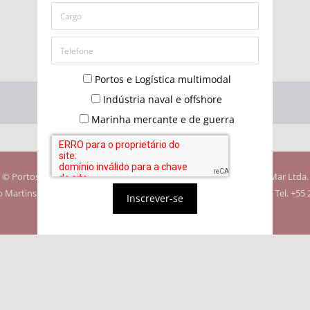
Não possui uma conta?
Portos e Logística multimodal
Indústria naval e offshore
Marinha mercante e de guerra
© Portos e Navios. Todos os direitos reservados. Editora Quebra-Mar Ltda.
Martins, 10/6º andar - Centro - Rio de Janeiro - RJ - CEP 20080-070 - Tel. +55
Inscrever-se
Diretores - Marcos Godoy Perez e Rosângela Vieira