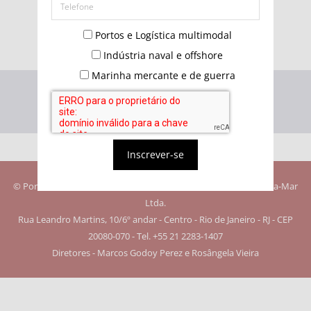
Não possui uma conta?
Portos e Logística multimodal
Indústria naval e offshore
Marinha mercante e de guerra
Inscrever-se
© Portos e Navios. Todos os direitos reservados. Editora Quebra-Mar
Ltda.
Rua Leandro Martins, 10/6º andar - Centro - Rio de Janeiro - RJ - CEP
20080-070 - Tel. +55 21 2283-1407
Diretores - Marcos Godoy Perez e Rosângela Vieira