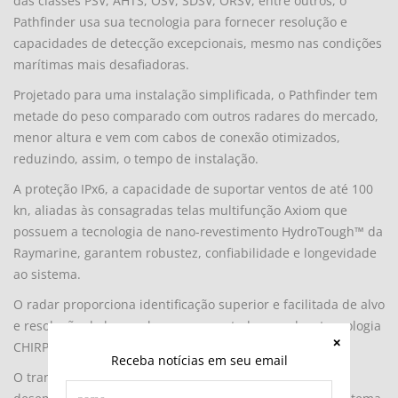
das classes PSV, AHTS, OSV, SDSV, ORSV, entre outros, o
Pathfinder usa sua tecnologia para fornecer resolução e
capacidades de detecção excepcionais, mesmo nas condições
marítimas mais desafiadoras.
Projetado para uma instalação simplificada, o Pathfinder tem
metade do peso comparado com outros radares do mercado,
menor altura e vem com cabos de conexão otimizados,
reduzindo, assim, o tempo de instalação.
A proteção IPx6, a capacidade de suportar ventos de até 100
kn, aliadas às consagradas telas multifunção Axiom que
possuem a tecnologia de nano-revestimento HydroTough™ da
Raymarine, garantem robustez, confiabilidade e longevidade
ao sistema.
O radar proporciona identificação superior e facilitada de alvo
e resolução de longo alcance aumentada usando a tecnologia
CHIRP.
Receba notícias em seu email
O transmissor de estado sólido do Pathfinder oferece