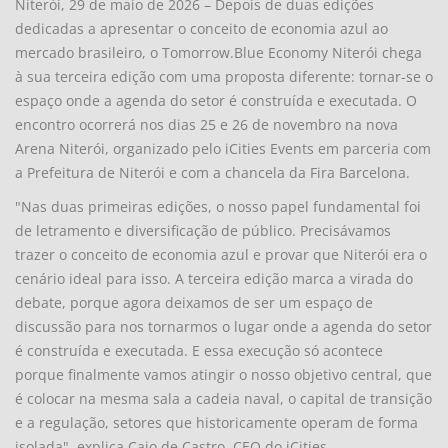
Niterói, 29 de maio de 2026 – Depois de duas edições
dedicadas a apresentar o conceito de economia azul ao
mercado brasileiro, o Tomorrow.Blue Economy Niterói chega
à sua terceira edição com uma proposta diferente: tornar-se o
espaço onde a agenda do setor é construída e executada. O
encontro ocorrerá nos dias 25 e 26 de novembro na nova
Arena Niterói, organizado pelo iCities Events em parceria com
a Prefeitura de Niterói e com a chancela da Fira Barcelona.
"Nas duas primeiras edições, o nosso papel fundamental foi
de letramento e diversificação de público. Precisávamos
trazer o conceito de economia azul e provar que Niterói era o
cenário ideal para isso. A terceira edição marca a virada do
debate, porque agora deixamos de ser um espaço de
discussão para nos tornarmos o lugar onde a agenda do setor
é construída e executada. E essa execução só acontece
porque finalmente vamos atingir o nosso objetivo central, que
é colocar na mesma sala a cadeia naval, o capital de transição
e a regulação, setores que historicamente operam de forma
isolada", explica Caio de Castro, CEO do iCities.