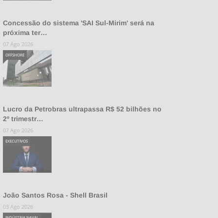
Concessão do sistema 'SAI Sul-Mirim' será na
próxima ter…
07 Ago 2026
OFFSHORE
Lucro da Petrobras ultrapassa R$ 52 bilhões no
2º trimestr…
07 Ago 2026
EXECUTIVOS
João Santos Rosa - Shell Brasil
03 Ago 2026
INDÚSTRIA NAVAL