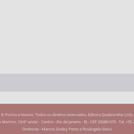
© Portos e Navios. Todos os direitos reservados. Editora Quebra-Mar Ltda.
Martins, 10/6º andar - Centro - Rio de Janeiro - RJ - CEP 20080-070 - Tel. +55
Diretores - Marcos Godoy Perez e Rosângela Vieira