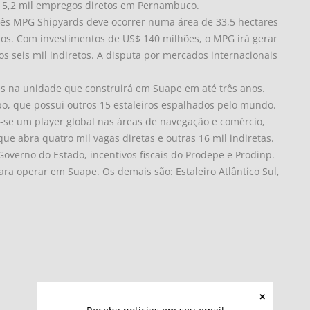
e 5,2 mil empregos diretos em Pernambuco.
ês MPG Shipyards deve ocorrer numa área de 33,5 hectares
nos. Com investimentos de US$ 140 milhões, o MPG irá gerar
os seis mil indiretos. A disputa por mercados internacionais
ões na unidade que construirá em Suape em até três anos.
po, que possui outros 15 estaleiros espalhados pelo mundo.
-se um player global nas áreas de navegação e comércio,
que abra quatro mil vagas diretas e outras 16 mil indiretas.
verno do Estado, incentivos fiscais do Prodepe e Prodinp.
para operar em Suape. Os demais são: Estaleiro Atlântico Sul,