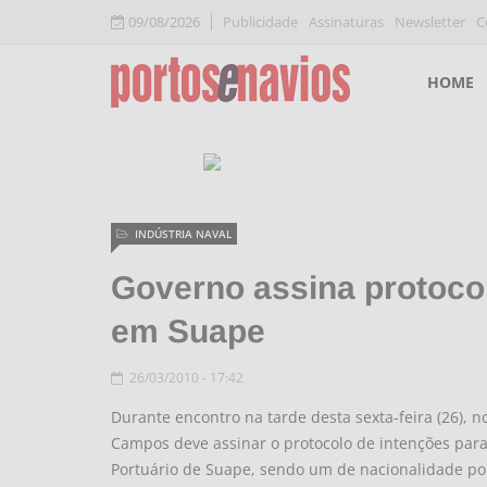
09/08/2026
Publicidade
Assinaturas
Newsletter
C
HOME
INDÚSTRIA NAVAL
Governo assina protocol
em Suape
26/03/2010 - 17:42
Durante encontro na tarde desta sexta-feira (26), 
Campos deve assinar o protocolo de intenções para
Portuário de Suape, sendo um de nacionalidade po