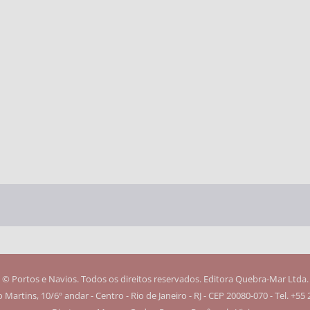
© Portos e Navios. Todos os direitos reservados. Editora Quebra-Mar Ltda.
Martins, 10/6º andar - Centro - Rio de Janeiro - RJ - CEP 20080-070 - Tel. +55