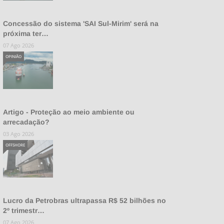
Concessão do sistema 'SAI Sul-Mirim' será na
próxima ter…
07 Ago 2026
OPINIÃO
Artigo - Proteção ao meio ambiente ou
arrecadação?
03 Ago 2026
OFFSHORE
Lucro da Petrobras ultrapassa R$ 52 bilhões no
2º trimestr…
07 Ago 2026