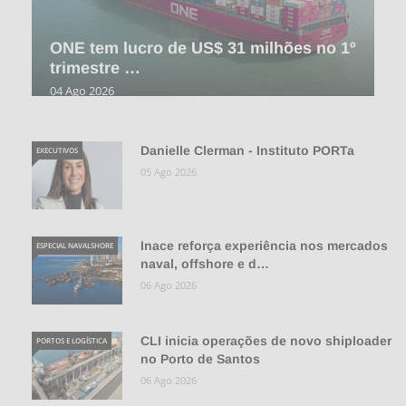
ONE tem lucro de US$ 31 milhões no 1º
trimestre …
04 Ago 2026
Danielle Clerman - Instituto PORTa
EXECUTIVOS
05 Ago 2026
Inace reforça experiência nos mercados
ESPECIAL NAVALSHORE
naval, offshore e d…
06 Ago 2026
CLI inicia operações de novo shiploader
PORTOS E LOGÍSTICA
no Porto de Santos
06 Ago 2026