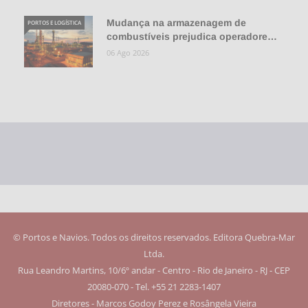
Mudança na armazenagem de
PORTOS E LOGÍSTICA
combustíveis prejudica operadore…
06 Ago 2026
© Portos e Navios. Todos os direitos reservados. Editora Quebra-Mar
Ltda.
Rua Leandro Martins, 10/6º andar - Centro - Rio de Janeiro - RJ - CEP
20080-070 - Tel. +55 21 2283-1407
Diretores - Marcos Godoy Perez e Rosângela Vieira