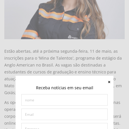
Estão abertas, até a próxima segunda-feira, 11 de maio, as
inscrições para o 'Mina de Talentos', programa de estágio da
Anglo American no Brasil. As vagas são destinadas a
estudantes de cursos de graduação e ensino técnico para
atuação nos municípios de Belo Horizonte e Conceição do
Mato Dentro, em Minas Gerais; Barro Alto e Niquelândia, em
Receba notícias em seu email
Goiás; e São João da Barra, no Rio de Janeiro.
As oportunidades englobam diversas áreas da empresa nas
operações de minério de ferro e níquel, e no escritório
corporativo. Todo o processo de admissão do programa será
online, incluindo inscrições, testes, dinâmicas e entrevistas.