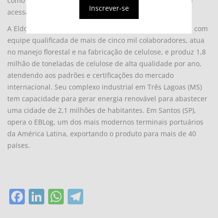
como participar do processo seletivo, o interessado deve
Inscrever-se
acessar
este link
ou
este link
.
A Eldorado Brasil Celulose, empresa do Grupo J&F, conta com
equipe qualificada de mais de cinco mil colaboradores, atua
no manejo florestal e na fabricação de celulose, e produz 1,8
milhão de toneladas de celulose de alta qualidade por ano,
atendendo aos padrões e certificações do mercado
internacional. Seu complexo industrial em Três Lagoas (MS)
tem capacidade para gerar energia renovável para abastecer
uma cidade de 2,1 milhões de habitantes. Em Santos (SP),
opera o EBLog, um dos mais modernos terminais portuários
da América Latina, exportando o produto para mais de 40
países.
Facebook
LinkedIn
WhatsApp
Telegram