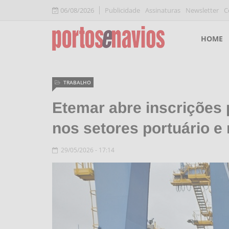
06/08/2026
Publicidade
Assinaturas
Newsletter
C
HOME
TRABALHO
Etemar abre inscrições 
nos setores portuário e
29/05/2026 - 17:14