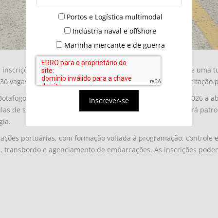
Portos e Logística multimodal
Indústria naval e offshore
Marinha mercante e de guerra
s inscrições para a seleção de interessados em participar de uma 
30 vagas, destinadas a pessoas de baixa renda, para capacitação p
tafogo, no Rio de Janeiro, e se estenderão de agosto de 2026 a abr
Inscrever-se
ulas de segunda a sexta-feira, das 18h às 21h15. O curso terá patr
gia.
rações portuárias, com formação voltada à programação, controle 
transbordo e agenciamento de embarcações. As inscrições podem 