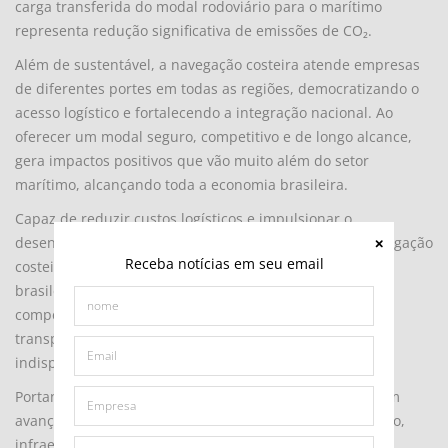
carga transferida do modal rodoviário para o marítimo
representa redução significativa de emissões de CO₂.
Além de sustentável, a navegação costeira atende empresas
de diferentes portes em todas as regiões, democratizando o
acesso logístico e fortalecendo a integração nacional. Ao
oferecer um modal seguro, competitivo e de longo alcance,
gera impactos positivos que vão muito além do setor
marítimo, alcançando toda a economia brasileira.
Capaz de reduzir custos logísticos e impulsionar o
desenvolvimento e a inovação da indústria naval, a navegação
Receba notícias em seu email
costeira pode ser considerada o xeque-mate da logística
brasileira. Reconhecê-la como um pilar estratégico da
competitividade nacional, integrando-a a uma matriz de
transporte mais inteligente, sustentável e resiliente, é
indispensável.
Portanto, a regulamentação da BR do Mar representa um
avanço relevante, mas somente com visão de longo prazo,
infraestrutura adequada, incentivos corretos e clareza