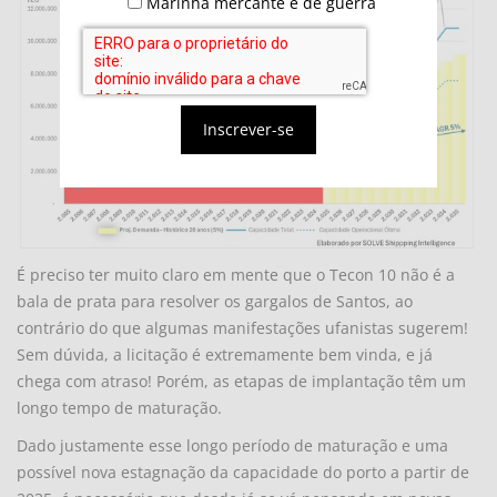
Marinha mercante e de guerra
Inscrever-se
É preciso ter muito claro em mente que o Tecon 10 não é a
bala de prata para resolver os gargalos de Santos, ao
contrário do que algumas manifestações ufanistas sugerem!
Sem dúvida, a licitação é extremamente bem vinda, e já
chega com atraso! Porém, as etapas de implantação têm um
longo tempo de maturação.
Dado justamente esse longo período de maturação e uma
possível nova estagnação da capacidade do porto a partir de