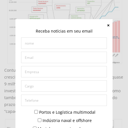
Receba notícias em seu email
Contudo, supondo que o Porto de Santos mantenha seu
crescimento histórico de 5%a.a., a demanda chegaria a quase
9 milhões de TEU e, portanto, mesmo que todos os
investimentos projetados, não apenas para o Tecon 10 como
também pelo demais terminais, de fato ocorram dentro do
prazo, o porto de Santos continuaria operando acima da
“capacidade operacional ótima”.
Portos e Logística multimodal
Indústria naval e offshore