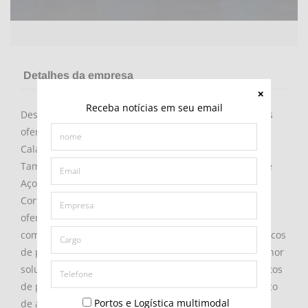
Detalhes da empresa
Receba notícias em seu email
Desde 2005 a COMASE, junto com suas Representadas
oferece aos clientes soluções em processos de
Calandragem, Conformação de Chapas, Tubos, Perfis,
Tampos, equipamentos de Movimentação de peças de
Aço, Chapas, Perfiz, Placas, Blocos, Bobinas, Peças
Cortadas, Perfis, Tubos, Tarugos e Barras de Aço,
oferecendo soluções na movimentação de peças,
componentes, com Gruas e Guindastes Eletro Hidráulicos
de precisão, compactos e versáteis. Pensamos na melhor
solução para o processo do cliente, oferecendo produtos
de primeira linha, suporte comercial, prestando serviço
Portos e Logística multimodal
de assistência técnica no Brasil. Nosso escritório está