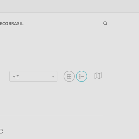
ECOBRASIL
A-Z
e