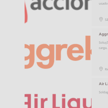
usado
Sã
Aggr
Soluçõ
carga,
Ri
Air L
Solda