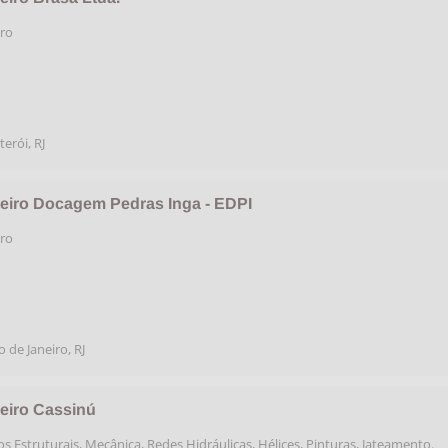
iro
terói
,
RJ
leiro Docagem Pedras Inga - EDPI
iro
o de Janeiro
,
RJ
leiro Cassinú
s Estruturais, Mecânica, Redes Hidráulicas, Hélices, Pinturas, Jateamento.