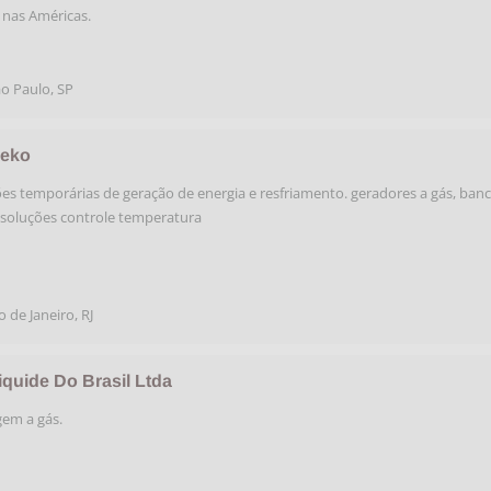
 nas Américas.
o Paulo
,
SP
eko
es temporárias de geração de energia e resfriamento. geradores a gás, ban
 soluções controle temperatura
o de Janeiro
,
RJ
iquide Do Brasil Ltda
gem a gás.