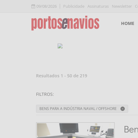
09/08/2026
Publicidade
Assinaturas
Newsletter
C
HOME
Resultados
1
-
50
de
219
FILTROS
:
BENS PARA A INDÚSTRIA NAVAL / OFFSHORE
Ben