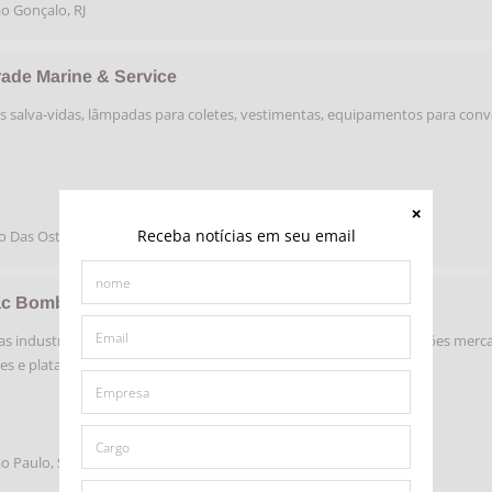
o Gonçalo
,
RJ
rade Marine & Service
s salva-vidas, lâmpadas para coletes, vestimentas, equipamentos para con
Receba notícias em seu email
o Das Ostras
,
RJ
c Bombas Ltda.
 industriais e navais. Bombas centrífugas para uso em embarcações merca
res e plataformas de petróleo.
o Paulo
,
SP