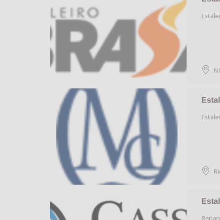
Estale
Ni
Esta
Estale
Ri
Esta
Reparo