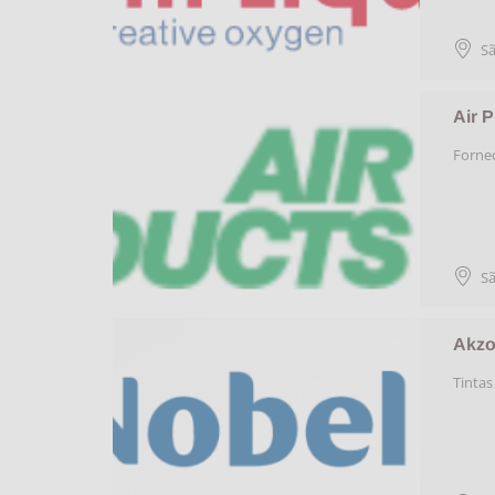
Sã
Air P
Fornec
Sã
Akzo
Tintas