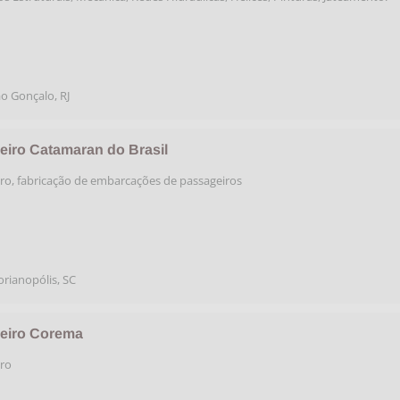
o Gonçalo
,
RJ
leiro Catamaran do Brasil
iro, fabricação de embarcações de passageiros
orianopólis
,
SC
leiro Corema
iro