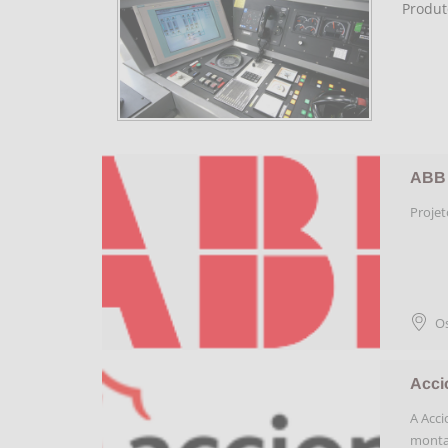
Produt
ABB 
Projet
O
Acci
A Acci
montag