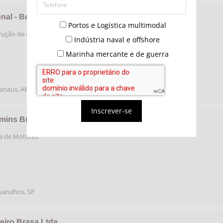
al - Bertolini Construção Naval Ltda.
Portos e Logística multimodal
rução de embarcações tipo barcaça
Indústria naval e offshore
Marinha mercante e de guerra
anaus
,
AM
Inscrever-se
ins Brasil Ltda.
ca de Motores
uarulhos
,
SP
eiro Brasa Ltda.