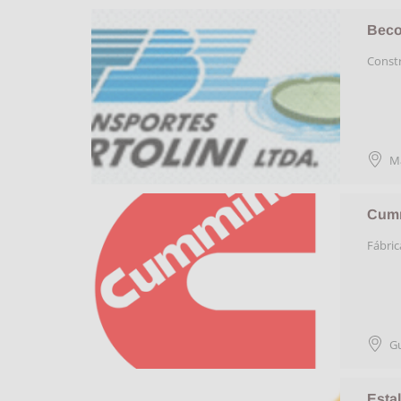
Becon
Const
M
Cumm
Fábri
G
Estal