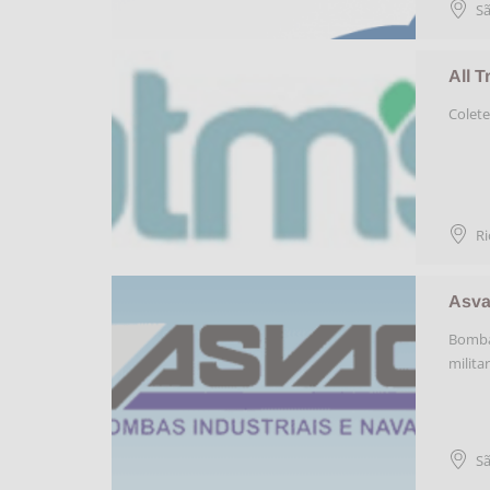
Sã
All T
Colete
Ri
Asva
Bombas
milita
Sã