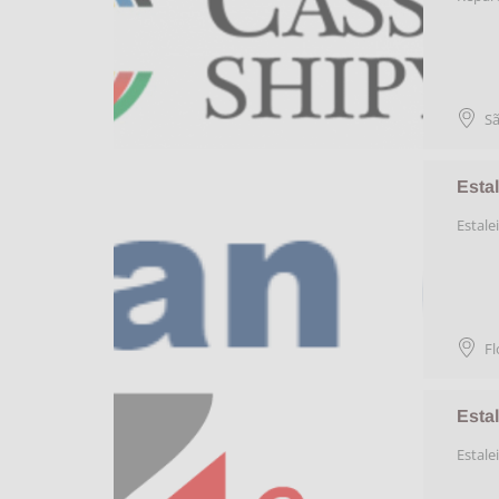
Sã
Esta
Estale
Fl
Esta
Estale