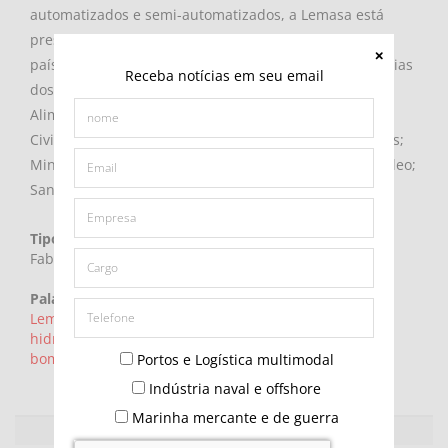
automatizados e semi-automatizados, a Lemasa está
presente e exporta seus produtos para mais de 40
países. Fornece para as principais empresas e indústrias
Receba notícias em seu email
dos mais diversos segmentos, como: Aeroportuária;
Alimentícias; Automobilística; Cimenteira; Construção
Civil; Hidrocorte a Frio; Limpeza de Tanques e Reatores;
Mineração; Naval; Petroquímica; Plataformas de Petróleo;
Saneamento Básico; Sucroalcooleira; e entre outras.
Tipo:
Fabricante
Palavras-chave:
Lemasa,
hidrojato,
hidrojateamento,
fabricante de
hidrojato,
robô de hidrojato,
bombas de hidrojato,
bomba de hidrojato,
alta pressão
Portos e Logística multimodal
Indústria naval e offshore
Marinha mercante e de guerra