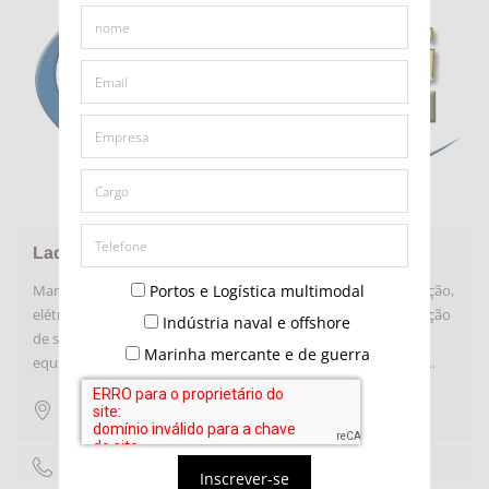
Ladder Serviços Industriais Ltda
Manutenção, construção e montagem nas áreas de ( automação,
Portos e Logística multimodal
elétrica, instrumentação, mecânica de equipamentos );prestação
Indústria naval e offshore
de serviços de armazenagem de produtos e
Marinha mercante e de guerra
equipamentos.manutenção, construção, reforma e inspeção…
Rio das Ostras
,
RJ
2227712069
Inscrever-se