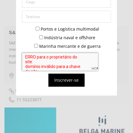
Portos e Logística multimodal
S&E Instrumentos de Testes e Medição
Indústria naval e offshore
S&E Instrumentos - fabricante brasileira de anemômetros para
Marinha mercante e de guerra
medir a velocidade do vento, encoders incrementais e diversos
instrumentos de medição, controle e automação, tais como
horímetros, tacômetros, contadores, termômetros,…
São Paulo
,
São Paulo
Inscrever-se
Website
11 55223877