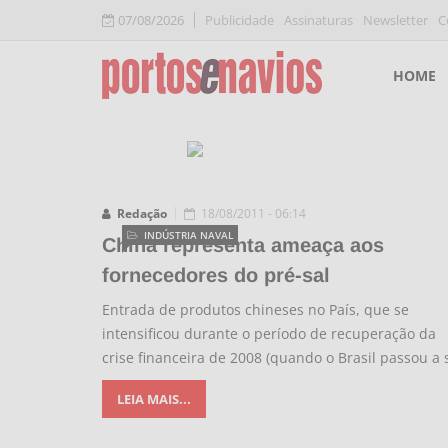
07/08/2026
Publicidade
Assinaturas
Newsletter
C
HOME
Redação
18/08/2011 - 06:14
INDÚSTRIA NAVAL
China representa ameaça aos
fornecedores do pré-sal
Entrada de produtos chineses no País, que se
intensificou durante o período de recuperação da
crise financeira de 2008 (quando o Brasil passou a 
LEIA MAIS...