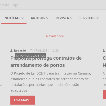
ontato
Login
NOTÍCIAS
ARTIGOS
REVISTA
SERVIÇOS
Redação
17/08/2011 - 12:39
PORTOS E LOGÍSTICA
Proposta prorroga contratos de
C
arrendamento de portos
N
O Projeto de Lei 502/11, em tramitação na Câmara,
A 
estabelece que os contratos de arrendamento de
ap
se
instalações portuárias que ainda não estão
tr
adaptados
LEIA MAIS...