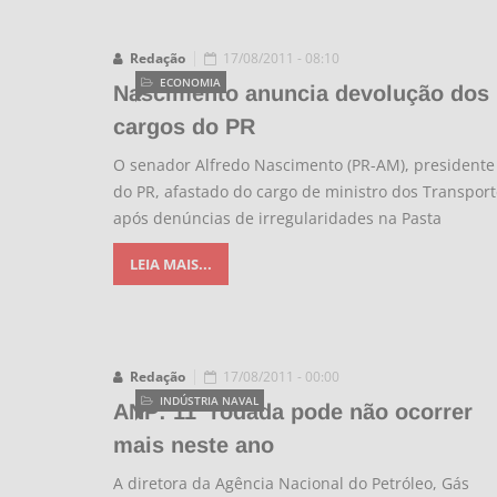
Redação
17/08/2011 - 08:10
ECONOMIA
Nascimento anuncia devolução dos
cargos do PR
O senador Alfredo Nascimento (PR-AM), presidente
do PR, afastado do cargo de ministro dos Transpor
após denúncias de irregularidades na Pasta
LEIA MAIS...
Redação
17/08/2011 - 00:00
INDÚSTRIA NAVAL
ANP: 11ª rodada pode não ocorrer
mais neste ano
A diretora da Agência Nacional do Petróleo, Gás