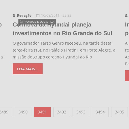
Redação
16/08/2011 - 22:32
PORTOS E LOGÍSTICA
o
Comitiva da Hyundai planeja
I
investimentos no Rio Grande do Sul
p
O governador Tarso Genro recebeu, na tarde desta
A
terça-feira (16), no Palácio Piratini, em Porto Alegre, a
re
ia
missão do grupo coreano Hyundai ao Rio
A
B
LEIA MAIS...
3489
3490
3491
3492
3493
3494
3495