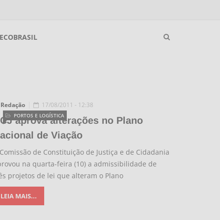
ECOBRASIL
Redação
17/08/2011 - 12:38
PORTOS E LOGÍSTICA
CJ aprova alterações no Plano
acional de Viação
Comissão de Constituição de Justiça e de Cidadania
rovou na quarta-feira (10) a admissibilidade de
ês projetos de lei que alteram o Plano
LEIA MAIS...