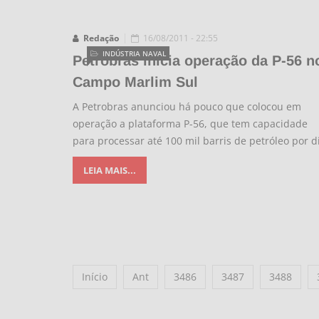
Redação
16/08/2011 - 22:55
INDÚSTRIA NAVAL
Petrobras inicia operação da P-56 n
Campo Marlim Sul
A Petrobras anunciou há pouco que colocou em
operação a plataforma P-56, que tem capacidade
para processar até 100 mil barris de petróleo por d
LEIA MAIS...
Início
Ant
3486
3487
3488