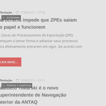
Redação
17/08/2011 - 07:58
ECONOMIA
urocracia impede que ZPEs saiam
o papel e funcionem
s Zonas de Processamento de Exportação (ZPE)
omeçam a tomar forma e adiantar seus processos
ara efetivamente entrarem em vigor. De acordo com
LEIA MAIS...
Redação
16/08/2011 - 23:11
PORTOS E LOGÍSTICA
dalbeto Tokarski é o novo
uperintendente de Navegação
nterior da ANTAQ