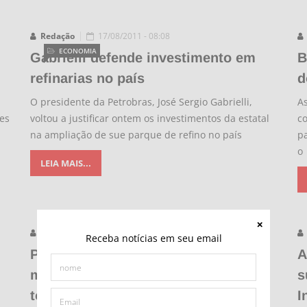
Redação
17/08/2011 - 08:08
ECONOMIA
Gabrielli defende investimento em
B
refinarias no país
d
O presidente da Petrobras, José Sergio Gabrielli,
A
tes
voltou a justificar ontem os investimentos da estatal
c
na ampliação de sue parque de refino no país
p
o
LEIA MAIS...
Redação
17/08/2011 - 00:00
Receba notícias em seu email
PORTOS E LOGÍSTICA
Portos e terminais do Brasil
A
movimentam 412 milhões de
s
toneladas no 1º semestre de 2011
I