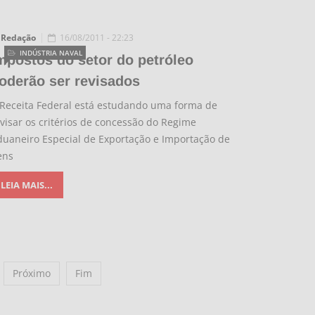
Redação
16/08/2011 - 22:23
INDÚSTRIA NAVAL
mpostos do setor do petróleo
oderão ser revisados
 Receita Federal está estudando uma forma de
visar os critérios de concessão do Regime
duaneiro Especial de Exportação e Importação de
ens
LEIA MAIS...
Próximo
Fim