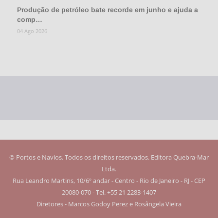
Produção de petróleo bate recorde em junho e ajuda a
comp…
04 Ago 2026
© Portos e Navios. Todos os direitos reservados. Editora Quebra-Mar
Ltda.
Rua Leandro Martins, 10/6º andar - Centro - Rio de Janeiro - RJ - CEP
20080-070 - Tel. +55 21 2283-1407
Diretores - Marcos Godoy Perez e Rosângela Vieira