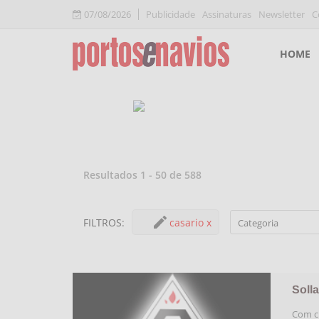
07/08/2026
Publicidade
Assinaturas
Newsletter
C
HOME
Resultados
1
-
50
de
588
casario
x
FILTROS
:
Categoria
Soll
Com cl