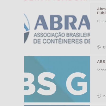
Abra
Públ
Entida
Ri
ABS
Socied
Ri