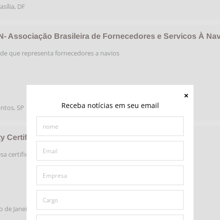
asília
,
DF
- Associação Brasileira de Fornecedores e Servicos À Na
de que representa fornecedores a navios
Receba notícias em seu email
antos
,
SP
ty Certificadora
a certificadora
o de Janeiro
,
RJ