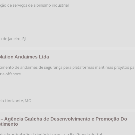
ção de serviços de alpinismo industrial
o de Janeiro
,
RJ
lation Andaimes Ltda
imento de andaimes de segurança para plataformas maritimas projetos pa
ria offshore.
lo Horizonte
,
MG
 – Agência Gaúcha de Desenvolvimento e Promoção Do
stimento
de de articulação da indústria naval no Rio Grande do Sul