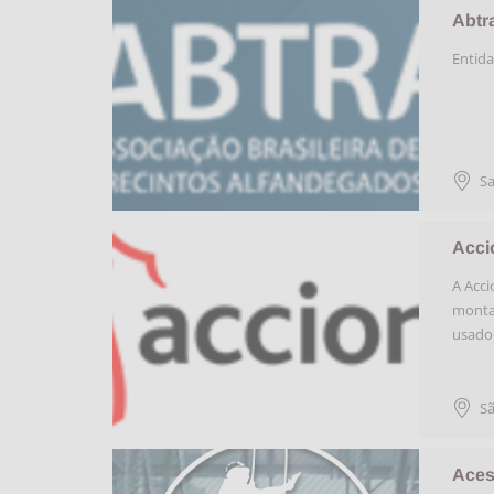
Abtr
Entida
S
Acci
A Acci
montag
usado
Sã
Aces