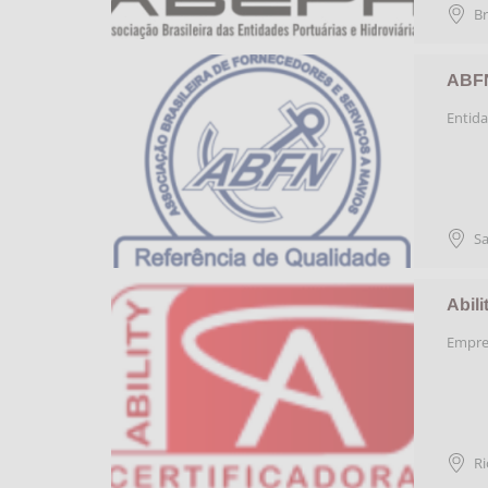
Br
ABFN
Entida
S
Abili
Empres
Ri