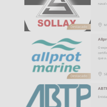
naval 
M
Destacado
Allpr
O expe
certif
que a 
Sã
Destacado
ABTP
Entida