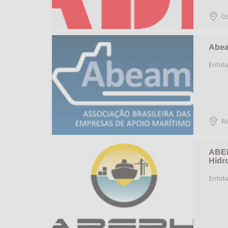
O
Abea
Entida
Ri
ABEP
Hidr
Entida