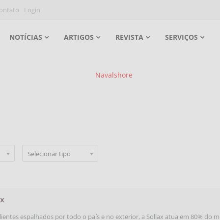
ontato
Login
NOTÍCIAS
ARTIGOS
REVISTA
SERVIÇOS
Selecionar tipo
ax
ientes espalhados por todo o país e no exterior, a Sollax atua em 80% do 