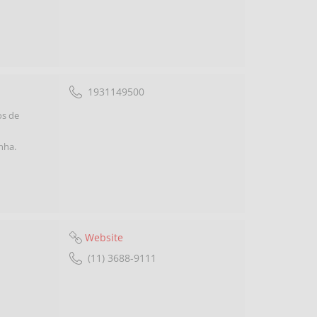
1931149500
os de
inha.
Website
(11) 3688-9111