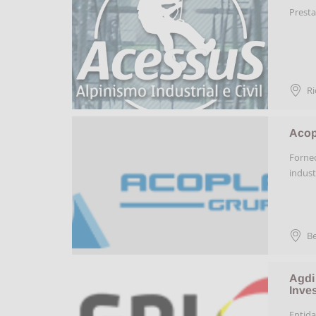
Presta
Ri
Acop
Fornec
indust
Be
Agdi
Inve
Entida