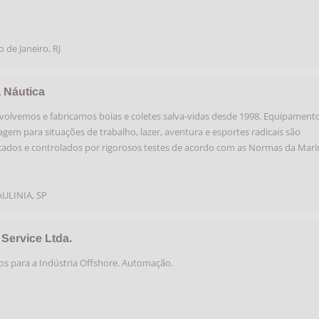
o de Janeiro
,
RJ
a Náutica
olvemos e fabricamos boias e coletes salva-vidas desde 1998. Equipament
agem para situações de trabalho, lazer, aventura e esportes radicais são
icados e controlados por rigorosos testes de acordo com as Normas da Mar
AULINIA
,
SP
Service Ltda.
os para a Indústria Offshore. Automação.