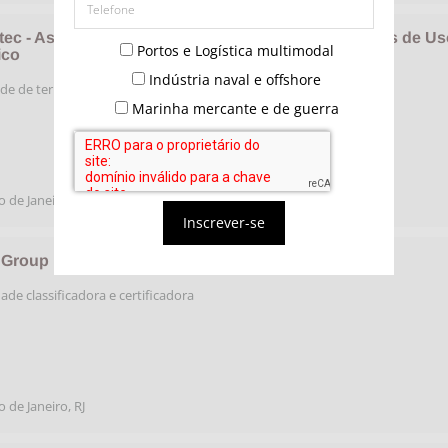
tec - Associação Brasileira Terminais de Contêineres de Us
Portos e Logística multimodal
ico
Indústria naval e offshore
de de terminais de contêineres
Marinha mercante e de guerra
o de Janeiro
,
RJ
Inscrever-se
 Group
ade classificadora e certificadora
o de Janeiro
,
RJ