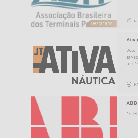
Ri
Destacado
Ativ
Desenv
salvat
certif
P
ABB 
Projet