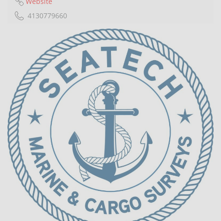
Website
4130779660