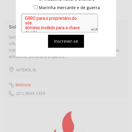
Marinha mercante e de guerra
Solver Services
Somos fabricantes de painéis elétricos para indústria naval e
Inscrever-se
offshore. Fabricação e Manutenção de Painéis Elétricos.
Instalações Elétricas em geral. Serviços de inspeções mecânicas,
estruturas, pinturas e limpeza e…
NITERÓI
,
RJ
Website
(21) 3843-1359