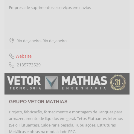
Empresa de suprimentos e serviços em navios
Rio de Janeiro
,
Rio de Janeiro
Website
2135773529
GRUPO VETOR MATHIAS
Projeto, fabricação, fornecimento e montagem de Tanques para
armazenamento de líquidos em geral, Tetos Flutuantes Internos
(Selo Flutuantes), Caldeiraria pesada, Tubulações, Estruturas
Metálicas e obras na modalidade EPC.