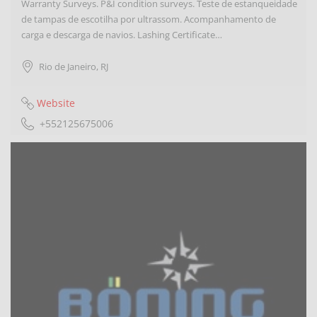
Warranty Surveys. P&I condition surveys. Teste de estanqueidade
de tampas de escotilha por ultrassom. Acompanhamento de
carga e descarga de navios. Lashing Certificate…
Rio de Janeiro
,
RJ
Website
+552125675006