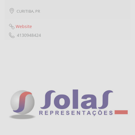
CURITIBA
,
PR
Website
4130948424