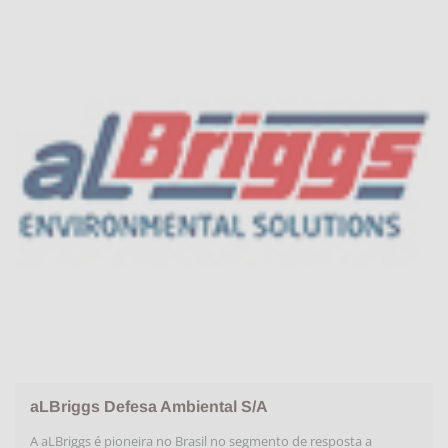
aLBriggs Defesa Ambiental S/A
A aLBriggs é pioneira no Brasil no segmento de resposta a