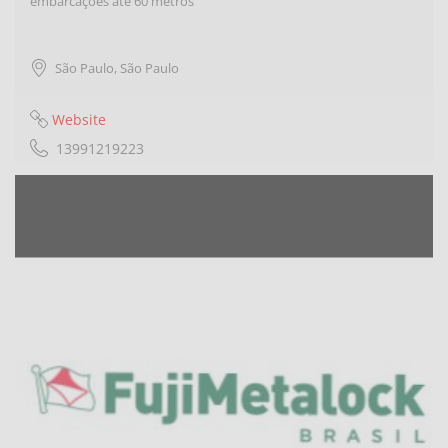
embarcaçoes ate 60 metros
São Paulo
,
São Paulo
Website
13991219223