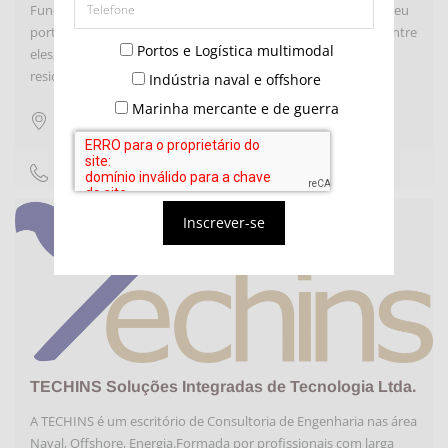
Fundamentada trabalho de projetos e construçôes, têm em seu
portfólio obras destinadas aos mais diferentes segmentos dentre
Portos e Logística multimodal
eles, estão estações metroviárias, Pavimentações, hotéis,
residências, obras no seguimento Naval, etc.
Indústria naval e offshore
Marinha mercante e de guerra
Rio de Janeiro
,
RJ
não fornecido
Inscrever-se
TECHINS Soluções Integradas de Tecnologia Ltda.
A TECHINS é um escritório de Consultoria de Engenharia nas área
Naval, Offshore, Energia.Formada por profissionais com larga