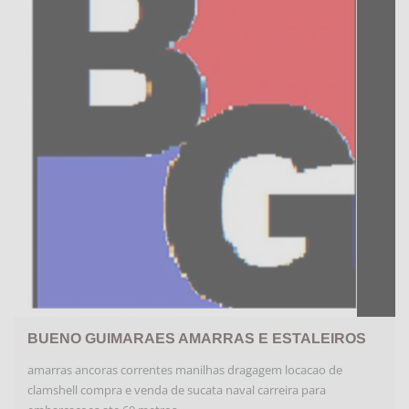
BUENO GUIMARAES AMARRAS E ESTALEIROS
amarras ancoras correntes manilhas dragagem locacao de
clamshell compra e venda de sucata naval carreira para