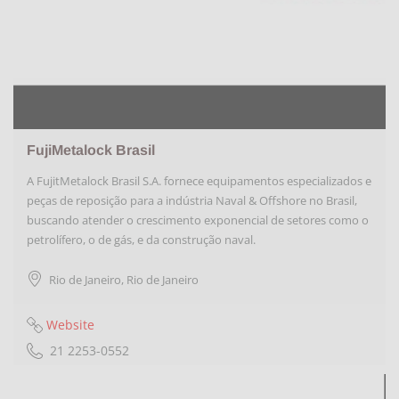
FujiMetalock Brasil
A FujitMetalock Brasil S.A. fornece equipamentos especializados e
peças de reposição para a indústria Naval & Offshore no Brasil,
buscando atender o crescimento exponencial de setores como o
petrolífero, o de gás, e da construção naval.
Rio de Janeiro
,
Rio de Janeiro
Website
21 2253-0552