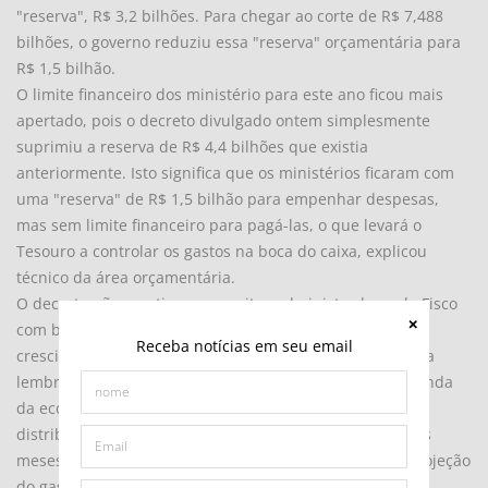
"reserva", R$ 3,2 bilhões. Para chegar ao corte de R$ 7,488
bilhões, o governo reduziu essa "reserva" orçamentária para
R$ 1,5 bilhão.
O limite financeiro dos ministério para este ano ficou mais
apertado, pois o decreto divulgado ontem simplesmente
suprimiu a reserva de R$ 4,4 bilhões que existia
anteriormente. Isto significa que os ministérios ficaram com
uma "reserva" de R$ 1,5 bilhão para empenhar despesas,
mas sem limite financeiro para pagá-las, o que levará o
Tesouro a controlar os gastos na boca do caixa, explicou
técnico da área orçamentária.
O decreto não reestima as receitas administradas pelo Fisco
com base nos novos parâmetros, mais elevados, para
Receba notícias em seu email
crescimento e inflação. Os técnicos da área orçamentária
lembram que o corte só terá algum efeito sobre a demanda
da economia se o governo mantiver a decisão de não
distribuir o excesso de receitas que obterá nos próximos
meses. Até agora, observaram, o governo só cortou a projeção
do gasto.