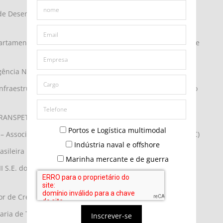
 de Desenvolvimento Econômico, Ciência, Tecnologia e
Departamento de Navegação e Fomento – Ministério de Portos e
Agência Nacional de Transportes Aquaviários)
Infraestrutura Aquaviária substituto – DNIT – Departamento
– TRANSPETRO
Portos e Logística multimodal
o – Associação Brasileira de Armadores de Cabotagem (ABAC)
Indústria naval e offshore
Brasileira Para Desenvolvimento da Navegação Interior)
Marinha mercante e de guerra
I S.E. do PA Corporativo Infraestrutura – Caixa Econômica
tor de Crédito – Banco da Amazônia
aria de Transportes, Professor Associado – UFAM/
Inscrever-se