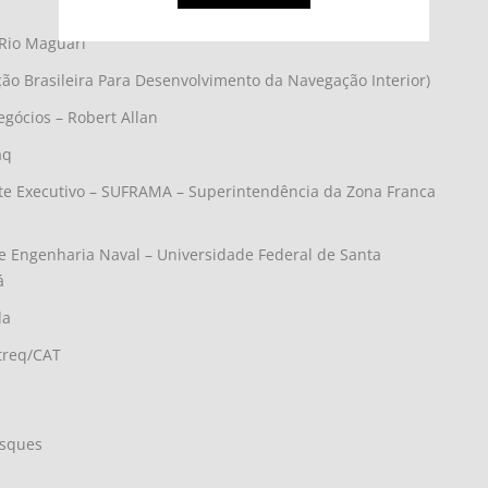
 Rio Maguari
ção Brasileira Para Desenvolvimento da Navegação Interior)
gócios – Robert Allan
aq
ente Executivo – SUFRAMA – Superintendência da Zona Franca
e Engenharia Naval – Universidade Federal de Santa
á
la
otreq/CAT
asques