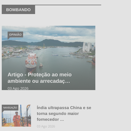
BOMBANDO
OPINIÃO
Artigo - Proteção ao meio
ambiente ou arrecadaç…
03 Ago 2026
Índia ultrapassa China e se
NAVEGAÇÃO
torna segundo maior
fornecedor …
03 Ago 2026