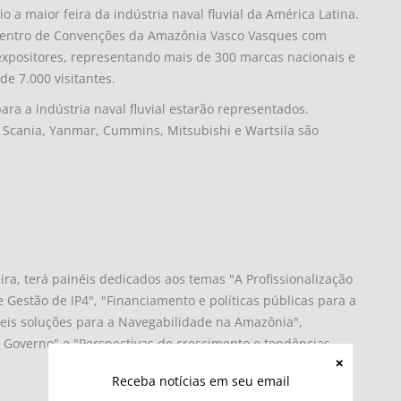
o a maior feira da indústria naval fluvial da América Latina.
o Centro de Convenções da Amazônia Vasco Vasques com
expositores, representando mais de 300 marcas nacionais e
de 7.000 visitantes.
ra a indústria naval fluvial estarão representados.
, Scania, Yanmar, Cummins, Mitsubishi e Wartsila são
eira, terá painéis dedicados aos temas "A Profissionalização
 Gestão de IP4", "Financiamento e políticas públicas para a
síveis soluções para a Navegabilidade na Amazônia",
 e Governo" e "Perspectivas de crescimento e tendências
Receba notícias em seu email