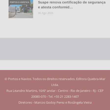
Suape renova certificação de segurança
PORTOS E LOGÍSTICA
e atesta conformid…
06 Ago 2026
© Portos e Navios. Todos os direitos reservados. Editora Quebra-Mar
Ltda.
Rua Leandro Martins, 10/6º andar - Centro - Rio de Janeiro - RJ - CEP
20080-070 - Tel. +55 21 2283-1407
Diretores - Marcos Godoy Perez e Rosângela Vieira