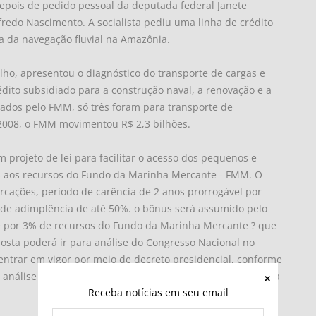
depois de pedido pessoal da deputada federal Janete
fredo Nascimento. A socialista pediu uma linha de crédito
a da navegação fluvial na Amazônia.
lho, apresentou o diagnóstico do transporte de cargas e
dito subsidiado para a construção naval, a renovação e a
ados pelo FMM, só três foram para transporte de
008, o FMM movimentou R$ 2,3 bilhões.
projeto de lei para facilitar o acesso dos pequenos e
is aos recursos do Fundo da Marinha Mercante - FMM. O
cações, período de carência de 2 anos prorrogável por
 de adimplência de até 50%. o bônus será assumido pelo
e por 3% de recursos do Fundo da Marinha Mercante ? que
posta poderá ir para análise do Congresso Nacional no
 entrar em vigor por meio de decreto presidencial, conforme
 análise da Casa Civil da Presidência da República há cerca
Receba notícias em seu email