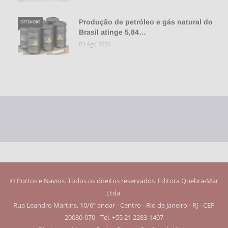
Produção de petróleo e gás natural do
OFFSHORE
Brasil atinge 5,84…
03 Ago 2026
© Portos e Navios. Todos os direitos reservados. Editora Quebra-Mar
Ltda.
Rua Leandro Martins, 10/6º andar - Centro - Rio de Janeiro - RJ - CEP
20080-070 - Tel. +55 21 2283-1407