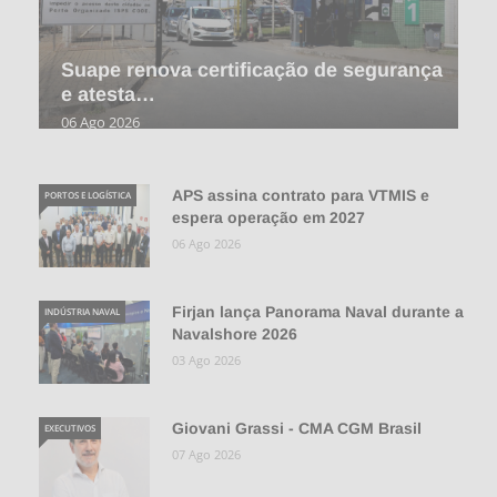
Suape renova certificação de segurança
e atesta…
06 Ago 2026
APS assina contrato para VTMIS e
PORTOS E LOGÍSTICA
espera operação em 2027
06 Ago 2026
Firjan lança Panorama Naval durante a
INDÚSTRIA NAVAL
Navalshore 2026
03 Ago 2026
Giovani Grassi - CMA CGM Brasil
EXECUTIVOS
07 Ago 2026