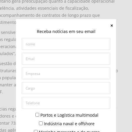
tário gera preocupação quanto à capacidade operacional
ência, atividades essenciais de fiscalização,
e acompanhamento de contratos de longo prazo que
timentos privados.
Receba notícias em seu email
sensível diante do histórico recente de sucessivas
s reguladoras. “Nos últimos anos, essas instituições vêm
peracional, mesmo diante do aumento de suas atribuições
ulados”, salientou.
uestão de Estado, que não se limita a uma questão
struturas regulatórias impacta diretamente a capacidade do
 população, preservar a confiança dos investidores,
manter a previsibilidade regulatória indispensável para o
F.
ias reguladoras como condição necessária para assegurar
Portos e Logística multimodal
tidores e qualidade na prestação dos serviços públicos
mentar 73/2025, atualmente em tramitação no Senado, que
Indústria naval e offshore
das agências reguladoras quanto às limitações