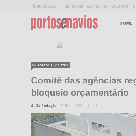
08/08/2026
Publicidade
Assinaturas
Newsletter
C
HOME
PORTOS E LOGÍSTICA
Comitê das agências reg
bloqueio orçamentário
Da Redação
05/06/2026 - 19:49