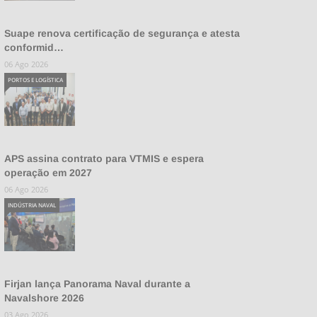
Suape renova certificação de segurança e atesta
conformid…
06 Ago 2026
PORTOS E LOGÍSTICA
APS assina contrato para VTMIS e espera
operação em 2027
06 Ago 2026
INDÚSTRIA NAVAL
Firjan lança Panorama Naval durante a
Navalshore 2026
03 Ago 2026