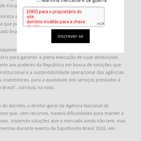
Marinha mercante e de guerra
e Fiscal.
tureza estratégica das atividades desempenhadas pelas
ra que possam exercer plenamente suas competências
ado brasileiro e a segurança jurídica necessária aos
Inscrever-se
loqueios orçamentários pode comprometer
ria para garantir a plena execução de suas atribuições
 junto aos poderes da República em busca de soluções que
stitucional e a sustentabilidade operacional das agências
s investidores, para a qualidade dos serviços prestados à
Brasil”, concluiu na nota.
 do decreto, o diretor-geral da Agência Nacional de
isse que, sem recursos, haverá dificuldades para manter a
inovar, trazendo soluções que o mercado ainda não tem, mas
mentou durante evento da ExpoDireito Brasil 2026, em