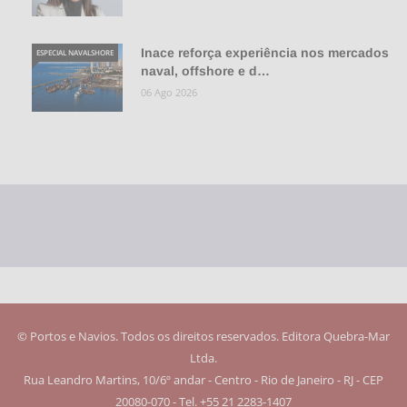
Inace reforça experiência nos mercados
ESPECIAL NAVALSHORE
naval, offshore e d…
06 Ago 2026
© Portos e Navios. Todos os direitos reservados. Editora Quebra-Mar
Ltda.
Rua Leandro Martins, 10/6º andar - Centro - Rio de Janeiro - RJ - CEP
20080-070 - Tel. +55 21 2283-1407