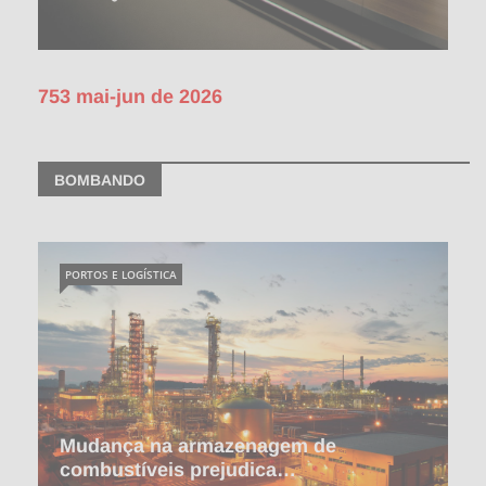
753 mai-jun de 2026
BOMBANDO
PORTOS E LOGÍSTICA
Mudança na armazenagem de
combustíveis prejudica…