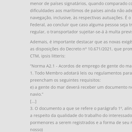
menor de países signatários, quando comparado com
dificuldades aos marítimos de países ainda não ad
navegação, inclusive, às respectivas autuações. É o
Federal, ao concluir que caso alguma pessoa seja 
regular, o transportador sujeitar-se-á à multa previ
Ademais, é importante destacar que as novas exig
as disposições do Decreto nº 10.671/2021, que pro
CTM, ipsis litteris:
“Norma A2.1 - Acordos de emprego de gente do ma
1. Todo Membro adotará leis ou regulamentos para
preencham os seguintes requisitos:
e) a gente do mar deverá receber um documento no
navio.”
[...]
3. O documento a que se refere o parágrafo 1º, a
a respeito da qualidade do trabalho do interessad
pormenores a serem registrados e a forma de seu re
nosso)