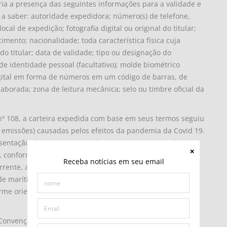
ria a presença das seguintes informações para a validade e
, a saber: autoridade expedidora; número(s) de telefone,
ocal de expedição; fotografia digital ou original do titular;
imento; nacionalidade; toda característica física cuja
 do titular; data de validade; tipo ou designação do
identidade pessoal (facultativo); molde biométrico
gital em forma de números em um código de barras, de
orada; zona de leitura mecânica; selo ou timbre oficial da
nº 108, a carteira expedida com base em seus termos seguiu
s emissões) causadas pelos efeitos da pandemia da Covid 19.
esentação das carteiras emitidas com esteio na citada
, conforme ressaltado pelo órgão federal. Dessa forma, na
Receba notícias em seu email
rente, a Polícia Federal destacou que a partir de
a de marítimo expedida nos termos da Convenção nº 108 da
orme orientação repassada ainda em 2022, para fins de
 Convenção nº 185 da OIT, que ainda apresenta um número