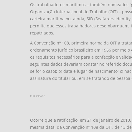
Os trabalhadores marítimos – também nomeados “g
Organização Internacional do Trabalho (OIT) – p
carteira marítima ou, ainda, SID (Seafarers Identi
permite que esses trabalhadores desembarquem, 
repatriados.
A Convenção nº 108, primeira norma da OIT a tratar
ordenamento jurídico brasileiro em 1966 por meio 
os requisitos necessários para a confecção e valid
seguintes dados deveriam constar no referido doc
se for o caso); b) data e lugar de nascimento; c) nacio
assinatura do titular ou, em se tratando de pessoa 
PUBLICIDADE
Ocorre que a ratificação, em 21 de janeiro de 2010
mesma data, da Convenção nº 108 da OIT, de 13 de