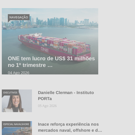
NAVEGAÇÃO
ONE tem lucro de US$ 31 milhões
no 1º trimestre …
04 Ago 2026
Danielle Clerman - Instituto
EXECUTIVOS
PORTa
05 Ago 2026
Inace reforça experiência nos
ESPECIAL NAVALSHORE
mercados naval, offshore e d…