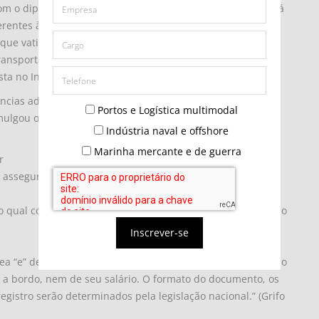
 o diploma anterior. Essa constatação, na prática, imporá
erentes à novel convenção, sujeitando as empresas de
 que vaticina o próprio comunicado emitido pela Polícia
transportada para o Brasil sem a documentação migratória
sta no Inciso V do artigo 109 da Lei 13.445/2017.
ências advindas com a referida convenção convergem com
Portos e Logística multimodal
mulgou o texto da Convenção sobre Trabalho Marítimo –
Indústria naval e offshore
Marinha mercante e de guerra
r
 assegurar que os navios que arvoram sua bandeira
 qual conste o registro referente a seu emprego a bordo do
Inscrever-se
línea “e” desta Norma não deverá conter nenhuma observação
o a bordo, nem de seu salário. O formato do documento, os
gistro serão determinados pela legislação nacional.” (Grifo