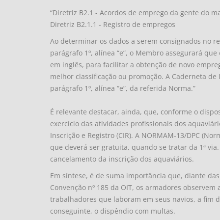
“Diretriz B2.1 - Acordos de emprego da gente do m
Diretriz B2.1.1 - Registro de empregos
Ao determinar os dados a serem consignados no re
parágrafo 1º, alínea “e”, o Membro assegurará que
em inglês, para facilitar a obtenção de novo empre
melhor classificação ou promoção. A Caderneta de In
parágrafo 1º, alínea “e”, da referida Norma.”
É relevante destacar, ainda, que, conforme o dispos
exercício das atividades profissionais dos aquavi
Inscrição e Registro (CIR). A NORMAM-13/DPC (Nor
que deverá ser gratuita, quando se tratar da 1ª via
cancelamento da inscrição dos aquaviários.
Em síntese, é de suma importância que, diante d
Convenção nº 185 da OIT, os armadores observem 
trabalhadores que laboram em seus navios, a fim de
conseguinte, o dispêndio com multas.