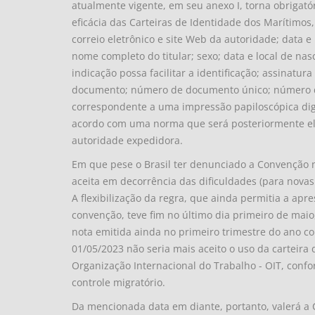
atualmente vigente, em seu anexo I, torna obrigató
eficácia das Carteiras de Identidade dos Marítimos
correio eletrônico e site Web da autoridade; data e l
nome completo do titular; sexo; data e local de nasc
indicação possa facilitar a identificação; assinatura
documento; número de documento único; número de 
correspondente a uma impressão papiloscópica di
acordo com uma norma que será posteriormente elab
autoridade expedidora.
Em que pese o Brasil ter denunciado a Convenção 
aceita em decorrência das dificuldades (para nova
A flexibilização da regra, que ainda permitia a apr
convenção, teve fim no último dia primeiro de maio
nota emitida ainda no primeiro trimestre do ano cor
01/05/2023 não seria mais aceito o uso da carteir
Organização Internacional do Trabalho - OIT, conf
controle migratório.
Da mencionada data em diante, portanto, valerá a