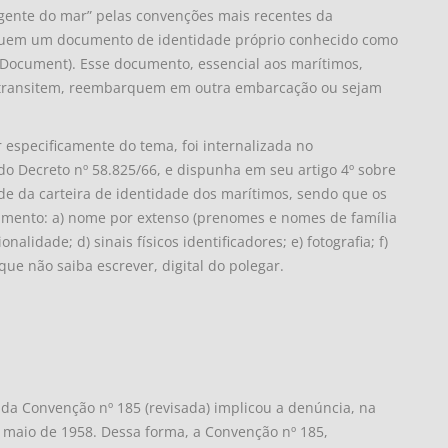
ente do mar” pelas convenções mais recentes da
ossuem um documento de identidade próprio conhecido como
ty Document). Esse documento, essencial aos marítimos,
transitem, reembarquem em outra embarcação ou sejam
 especificamente do tema, foi internalizada no
do Decreto nº 58.825/66, e dispunha em seu artigo 4º sobre
ade da carteira de identidade dos marítimos, sendo que os
umento: a) nome por extenso (prenomes e nomes de família
nalidade; d) sinais físicos identificadores; e) fotografia; f)
que não saiba escrever, digital do polegar.
, da Convenção nº 185 (revisada) implicou a denúncia, na
 maio de 1958. Dessa forma, a Convenção nº 185,