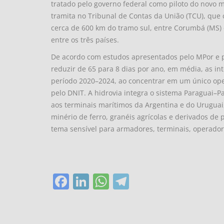
tratado pelo governo federal como piloto do novo 
tramita no Tribunal de Contas da União (TCU), que 
cerca de 600 km do tramo sul, entre Corumbá (MS) 
entre os três países.
De acordo com estudos apresentados pelo MPor e p
reduzir de 65 para 8 dias por ano, em média, as i
período 2020–2024, ao concentrar em um único ope
pelo DNIT. A hidrovia integra o sistema Paraguai–Pa
aos terminais marítimos da Argentina e do Uruguai
minério de ferro, granéis agrícolas e derivados de
tema sensível para armadores, terminais, operadore
Facebook
LinkedIn
WhatsApp
Telegram