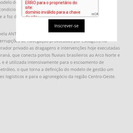
modelo de concessões hidroviárias no país e atualmente
condicionou o prosseguimento do leilão – previsto para
e a foz do rio Apa – à formalização de um entendimento
Inscrever-se
ela ANTAQ, a concessão da Hidrovia do Rio Paraguai pode
nterrupções de navegação provocadas por estiagens no
rador privado as dragagens e intervenções hoje executadas
raná, que conecta portos fluviais brasileiros ao Arco Norte e
, e é utilizada intensivamente para o escoamento de
 petróleo, o que torna a definição do modelo de gestão um
s logísticos e para o agronegócio da região Centro-Oeste.