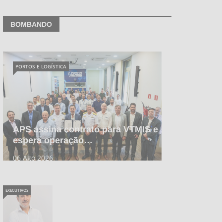
BOMBANDO
PORTOS E LOGÍSTICA
APS assina contrato para VTMIS e
espera operação…
06 Ago 2026
EXECUTIVOS