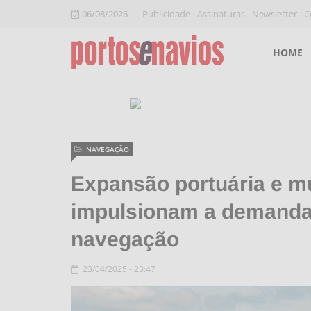
06/08/2026
Publicidade
Assinaturas
Newsletter
C
HOME
NAVEGAÇÃO
Expansão portuária e m
impulsionam a demanda 
navegação
23/04/2025 - 23:47