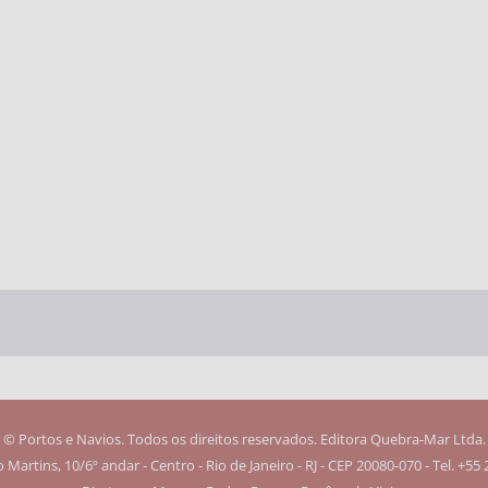
© Portos e Navios. Todos os direitos reservados. Editora Quebra-Mar Ltda.
Martins, 10/6º andar - Centro - Rio de Janeiro - RJ - CEP 20080-070 - Tel. +55