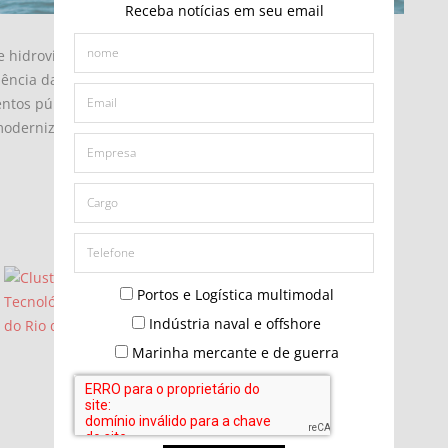
Receba notícias em seu email
idroviárias no Brasil, a sinalização náutica ganha
ciência da navegação. Empresas do setor apontam para um
ntos públicos e privados, mas também destacam desafios
modernização dos equipamentos.
Portos e Logística multimodal
Indústria naval e offshore
Marinha mercante e de guerra