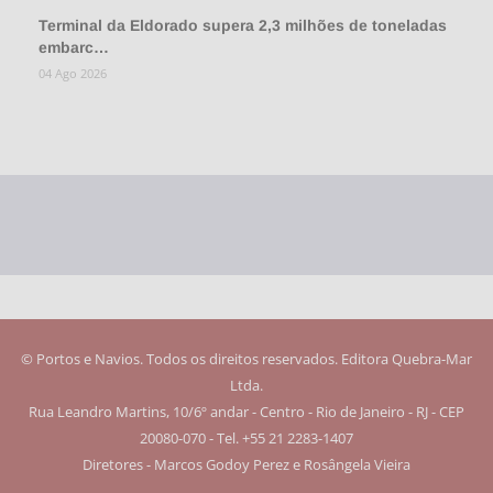
Terminal da Eldorado supera 2,3 milhões de toneladas
embarc…
04 Ago 2026
© Portos e Navios. Todos os direitos reservados. Editora Quebra-Mar
Ltda.
Rua Leandro Martins, 10/6º andar - Centro - Rio de Janeiro - RJ - CEP
20080-070 - Tel. +55 21 2283-1407
Diretores - Marcos Godoy Perez e Rosângela Vieira