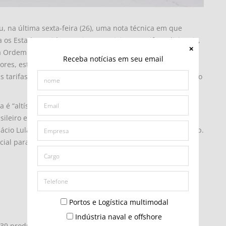
u, na última sexta-feira (26), uma nota técnica em que
 os Estados Unidos continuam sujeitas a tarifas adicionais,
 Ordem Executiva 14.257 do governo norte-americano.
Receba notícias em seu email
etores, estão sendo sobretaxados. De acordo com o
 as tarifas incidiam sobre 77,8% das exportações, alcançando
a é “altíssima” a parcela de exportações afetada, reafirmou
sileiro e americano e manifestou otimismo com a
nácio Lula da Silva com o dos Estados Unidos, Donald Trump.
cial para reverter esse cenário. A situação que temos hoje
Portos e Logística multimodal
Indústria naval e offshore
 39 produtos agora isentos das tarifas recíprocas, como