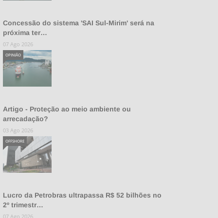
Concessão do sistema 'SAI Sul-Mirim' será na
próxima ter…
07 Ago 2026
OPINIÃO
Artigo - Proteção ao meio ambiente ou
arrecadação?
03 Ago 2026
OFFSHORE
Lucro da Petrobras ultrapassa R$ 52 bilhões no
2º trimestr…
07 Ago 2026