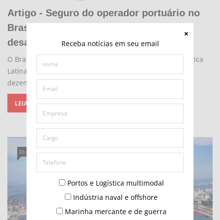
Artigo - Seguro do operador portuário no
Brasil: evolução, estrutura de risco e
desafios
Receba notícias em seu email
O Brasil tem uma das maiores redes portuárias da América
Latina, com mais de 40 portos públicos organizados e
dezenas de terminais de uso privado
LEIA MAIS...
OPINIÃO
Portos e Logística multimodal
Indústria naval e offshore
Marinha mercante e de guerra