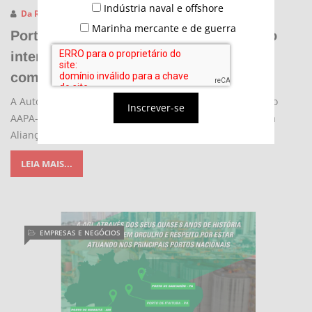
Indústria naval e offshore
Da Redação
11/12/2023 - 18:13
Marinha mercante e de guerra
Porto de Santos recebe reconhecimento
internacional por inovação em parceria
com startups
A Autoridade Portuária de Santos (APS) recebeu o prêmio
Inscrever-se
AAPA-CIP Port Industry Award of Excellence, na categoria
Alianças Público-Privadas, por sua
LEIA MAIS...
EMPRESAS E NEGÓCIOS